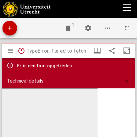
Een onderzoek naar het voorkomen van bachterien in het bloed bij de grote huisdieren
tijdens puerperale ziektetoestanden
1
Mirador
TypeError: Failed to fetch
viewer
Er is een fout opgetreden
Technical details