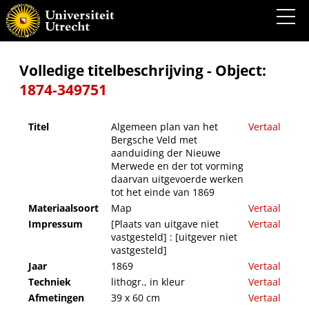
Algemeen plan van het Bergsche Veld met aanduiding der Nieuwe Merwede en der tot
vorming daarvan uitgevoerde werken tot het einde van 1869
Volledige titelbeschrijving - Object:
1874-349751
Titel
Algemeen plan van het
Vertaal
Bergsche Veld met
aanduiding der Nieuwe
Merwede en der tot vorming
daarvan uitgevoerde werken
tot het einde van 1869
Materiaalsoort
Map
Vertaal
Impressum
[Plaats van uitgave niet
Vertaal
vastgesteld] : [uitgever niet
vastgesteld]
Jaar
1869
Vertaal
Techniek
lithogr., in kleur
Vertaal
Afmetingen
39 x 60 cm
Vertaal