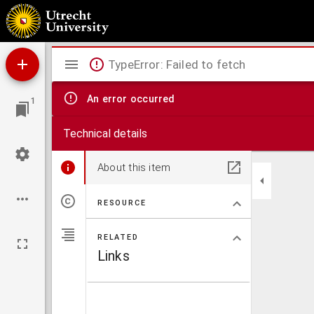
Kaart van de Steenwegh tot aen de Luijkse grensen met allignamenten, tot de vier nieuw
Mirador
TypeError: Failed to fetch
viewer
An error occurred
1
Technical details
About this item
RESOURCE
RELATED
Links