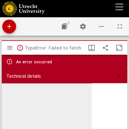
XVII Provinciae Belgii sive Germaniae Inferioris priscis temporibus circulo Burgundisco
S.R.I. annumeratae quarum X hodie maximam partem Hispaniarum, non nullae Galliae
regis ditioni subjacent, VII vero sub nomine Foederatarum Provinciarum Libertate
gaudent
1
Mirador
TypeError: Failed to fetch
viewer
An error occurred
Technical details