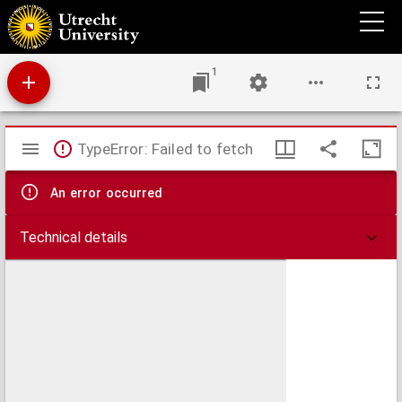
Carte des Provinces unies des Pays Bas : tirée des cartes les plus correctea qui en ont
été faites sur les lieux, rectifiées par les observations et opérations géometriques de
Snellius et par celles que Mr. Cassini y a faites en dernier lieu
1
Mirador
TypeError: Failed to fetch
viewer
An error occurred
Technical details