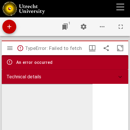
Kaart van de Beneeden rivier de Maas en de Merwede, van de Noord Zee tot Gorinchem
: de vyf blaaden van de Maas en Merwede in een generale kaart door M. Bolstra
1
Mirador
TypeError: Failed to fetch
viewer
An error occurred
Technical details