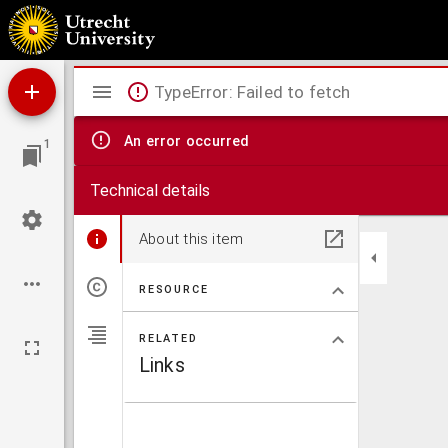
Algemeen kaartje, aantonende de uitgestrektheid en verdeling der bladen van de Kaar
Mirador
TypeError: Failed to fetch
viewer
An error occurred
1
Technical details
About this item
RESOURCE
RELATED
Links