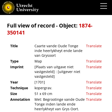
Caarte vande Oude Tonge inde heerlykheyt ende lande van Grysoort
Full view of record - Object:
1874-
350141
Title
Caarte vande Oude Tonge
Translate
inde heerlykheyt ende lande
van Grysoort
Type
Map
Translate
Imprint
[Plaats van uitgave niet
Translate
vastgesteld] : [uitgever niet
vastgesteld]
Year
[1701]
Translate
Technique
kopergrav.
Translate
Size
51 x 69 cm
Translate
Annotation
Met: Begrootinge vande Oude
Translate
Tonge inden lande ende
heerlykheyt van Grys Oort.