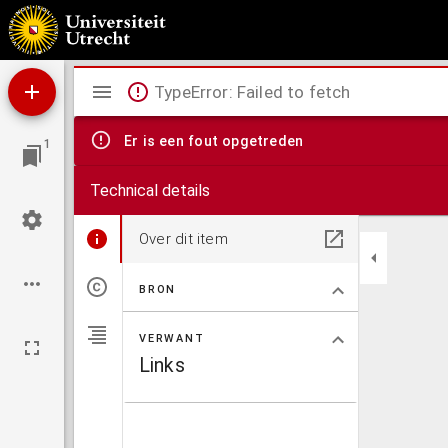
Generale caarte vande gansche heerlykheyt ende jurisdictie van Grys Oort
Mirador
TypeError: Failed to fetch
viewer
Er is een fout opgetreden
1
Technical details
Over dit item
BRON
VERWANT
Links