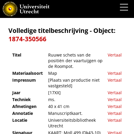
Ruuwe schets van de positiën der vaartuijgen op de Roompot.
Volledige titelbeschrijving - Object:
1874-350566
Titel
Ruuwe schets van de
Vertaal
positiën der vaartuijgen op
de Roompot.
Materiaalsoort
Map
Vertaal
Impressum
[Plaats van productie niet
Vertaal
vastgesteld]
Jaar
[17XX]
Vertaal
Techniek
ms.
Vertaal
Afmetingen
40 x 41 cm
Vertaal
Annotatie
Manuscriptkaart.
Vertaal
Locatie
Universiteitsbibliotheek
Vertaal
Utrecht
Signatuur
KAART: Moll 499 (Dk43-10)
Vertaal