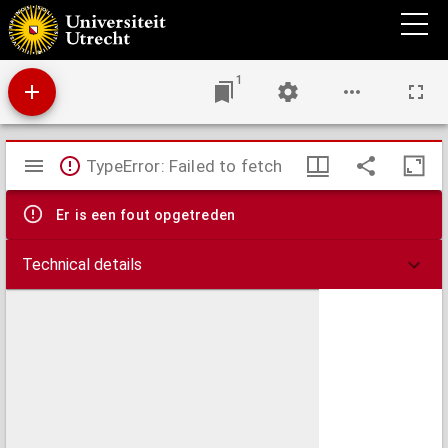
Spoorwegkaart van het Koningrijk der Nederlanden
1
Mirador
TypeError: Failed to fetch
viewer
Er is een fout opgetreden
Technical details