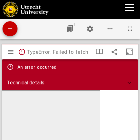
Spoorwegkaart van het Koningrijk der Nederlanden
1
Mirador
TypeError: Failed to fetch
viewer
An error occurred
Technical details