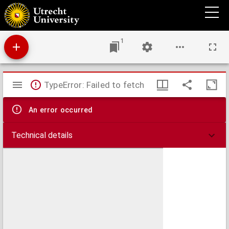
Kaart van de provincie Overijssel, tevens aanwijzende den onderlingen afstand der
gemeenten, en derzelver indeeling in regterlijke arrondissementen en kantons
1
Mirador
TypeError: Failed to fetch
viewer
An error occurred
Technical details