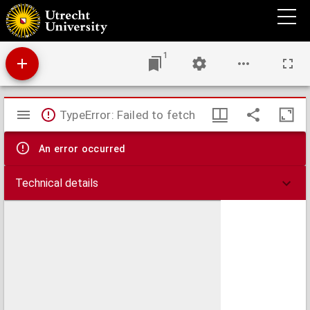
Tweede stuk der beleegering van Bergen op Zoom, met de afbeeldinge der Franse
attaque op de linie en roversfort.
1
Mirador
TypeError: Failed to fetch
viewer
An error occurred
Technical details