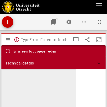
Mengel-stoffe van veelerlei stichtelijke gezangen op verscheide, zo oude als nieuwe,
toonen en psalm-wijzen
1
Mirador
TypeError: Failed to fetch
viewer
Er is een fout opgetreden
Technical details