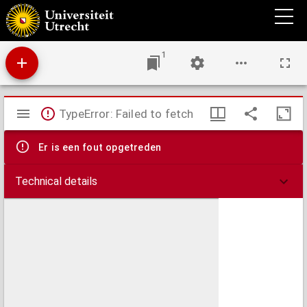
Nagelaten dichtwerken van S.F. : Onder de zinspreuk Studio fovetur ingenium.
1
Mirador
TypeError: Failed to fetch
viewer
Er is een fout opgetreden
Technical details