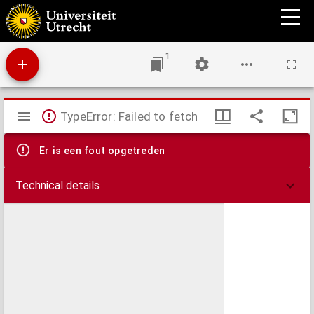
Nagelaten dichtwerken van S.F. : Onder de zinspreuk Studio fovetur ingenium.
1
Mirador
TypeError: Failed to fetch
viewer
Er is een fout opgetreden
Technical details