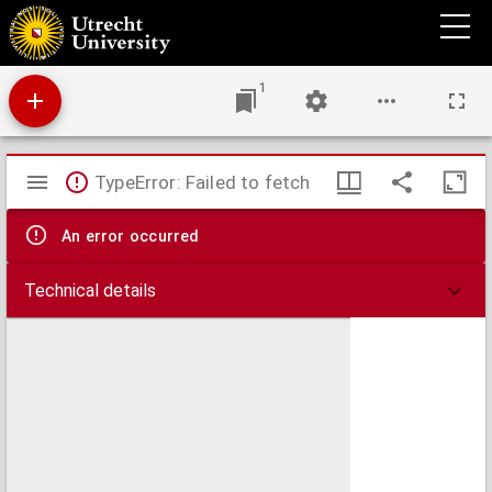
De hut bij de Hoofdkerk
1
Mirador
TypeError: Failed to fetch
viewer
An error occurred
Technical details