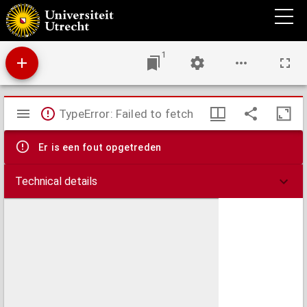
De hut bij de Hoofdkerk
1
Mirador
TypeError: Failed to fetch
viewer
Er is een fout opgetreden
Technical details