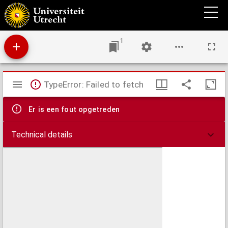
De hut bij de Hoofdkerk
1
Mirador
TypeError: Failed to fetch
viewer
Er is een fout opgetreden
Technical details