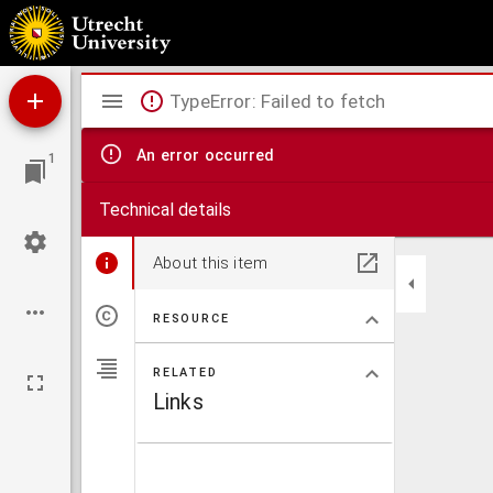
Eenige trekken uit het leven van Christiaan Frederik Schwartz, zendeling in Oost-Indië.
Mirador
TypeError: Failed to fetch
viewer
An error occurred
1
Technical details
About this item
RESOURCE
RELATED
Links