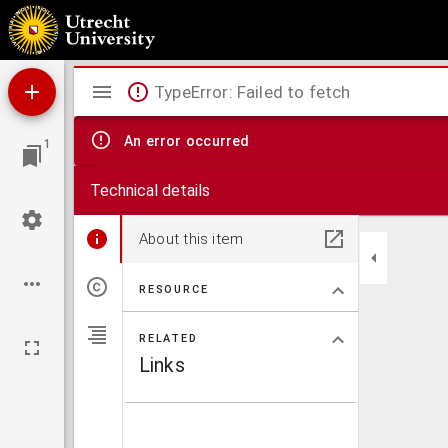
Een uittreksel uit de geschiedenis van het huisgezin te Heatherdale
Mirador
TypeError: Failed to fetch
viewer
An error occurred
1
Technical details
About this item
RESOURCE
RELATED
Links