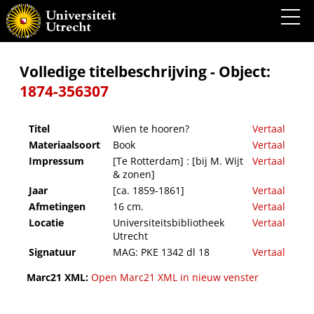
Wien te hooren?
Volledige titelbeschrijving - Object:
1874-356307
Titel
Wien te hooren?
Vertaal
Materiaalsoort
Book
Vertaal
Impressum
[Te Rotterdam] : [bij M. Wijt
Vertaal
& zonen]
Jaar
[ca. 1859-1861]
Vertaal
Afmetingen
16 cm.
Vertaal
Locatie
Universiteitsbibliotheek
Vertaal
Utrecht
Signatuur
MAG: PKE 1342 dl 18
Vertaal
Marc21 XML:
Open Marc21 XML in nieuw venster