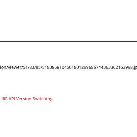
festation/viewer/51/83/85/5183858104501801299686744363362163998.jp
e
IIIF API Version Switching