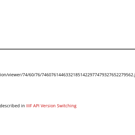
festation/viewer/74/60/76/74607614463321851422977479327652279562.j
 described in
IIIF API Version Switching