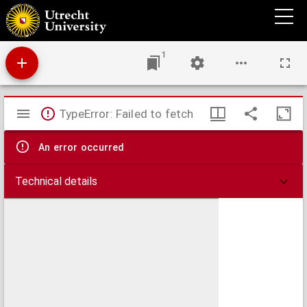
L'horoscope de Jules Mazarin, naifvement & fidellement expliquée des Centuries de M.
Nostradamus, tant du passé, présent qu'advenir : ensemble des épithètes et thesme
céleste sur toutes les lettres de son nom et sur-nom : le pourtraict de son père.
1
Mirador
TypeError: Failed to fetch
viewer
An error occurred
Technical details