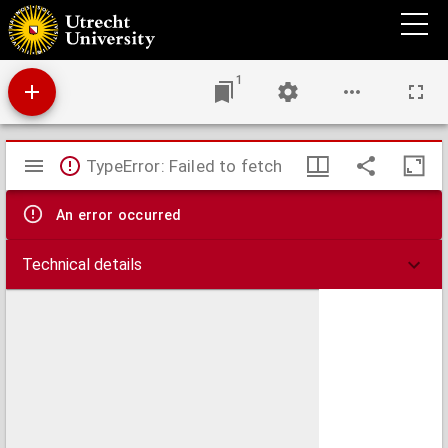
De la puissance qu'ont les roys sur les peuples, & du pouvoir des peuples sur les roys.
1
Mirador
TypeError: Failed to fetch
viewer
An error occurred
Technical details