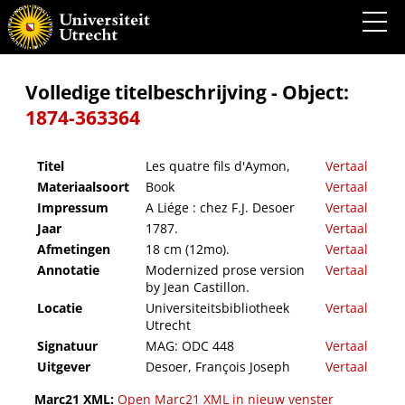
Les quatre fils d'Aymon,
Volledige titelbeschrijving - Object:
1874-363364
Titel
Les quatre fils d'Aymon,
Vertaal
Materiaalsoort
Book
Vertaal
Impressum
A Liége : chez F.J. Desoer
Vertaal
Jaar
1787.
Vertaal
Afmetingen
18 cm (12mo).
Vertaal
Annotatie
Modernized prose version
Vertaal
by Jean Castillon.
Locatie
Universiteitsbibliotheek
Vertaal
Utrecht
Signatuur
MAG: ODC 448
Vertaal
Uitgever
Desoer, François Joseph
Vertaal
Marc21 XML:
Open Marc21 XML in nieuw venster