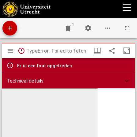
Speculum doctrinale
1
Mirador
TypeError: Failed to fetch
viewer
Er is een fout opgetreden
Technical details