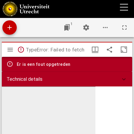
Les trois Rome : journal d'un voyage en Italie, accompagné 1. d'un plan de Rome
ancienne et moderne; 2. d'un plan de Rome souterraine ou des catacombes
1
Mirador
TypeError: Failed to fetch
viewer
Er is een fout opgetreden
Technical details