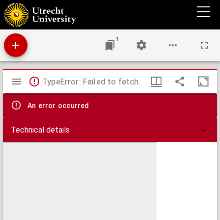
Kaart der overzeesche bezittingen van Z.M. den Koning der Nederlanden, ten westen de
Kaap de Goede Hoop.
1
Mirador
TypeError: Failed to fetch
viewer
An error occurred
Technical details