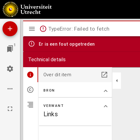
Carte de France divisée en ses 85 departements et 550 districts.
Mirador
TypeError: Failed to fetch
viewer
Er is een fout opgetreden
1
Technical details
Over dit item
BRON
VERWANT
Links