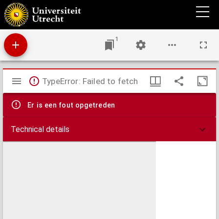
Charte von den Kaiserlich Oesterreichischen Ungarischen Ländern
1
Mirador
TypeError: Failed to fetch
viewer
Er is een fout opgetreden
Technical details