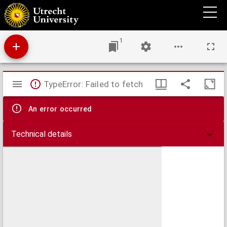
Mapa topographico de los payses, y costas, que forman el estrecho de Gibraltar : con
quatro tablas, para saber por los dias de la luna, las horas, y los minutos de las mareas,
flujo, y reflujo de este estrecho extraordinarias de los otros mares, con algunas
observaciones sobre sus corrientes, sacado de varias. memorias impresas y
manuscriptas
1
Mirador
TypeError: Failed to fetch
viewer
An error occurred
Technical details