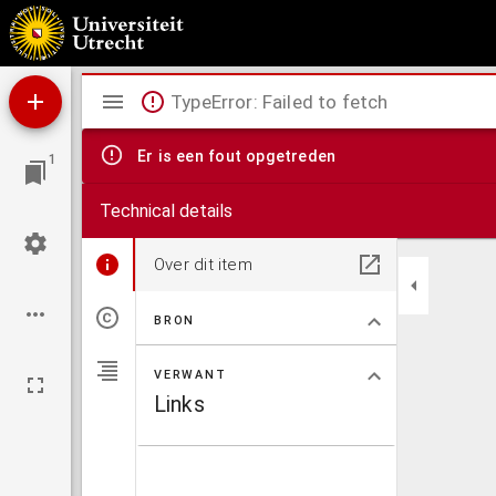
Teekening eener rivier-stoomboot.
Mirador
TypeError: Failed to fetch
viewer
Er is een fout opgetreden
1
Technical details
Over dit item
BRON
VERWANT
Links