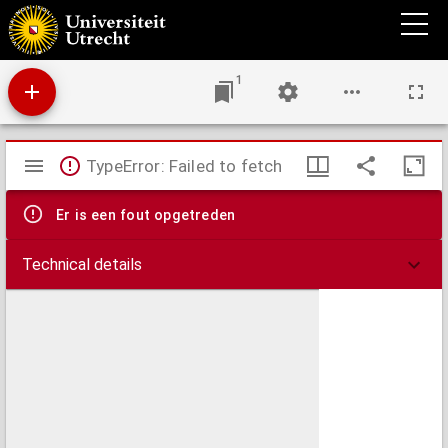
Status Ecclesiastici magnique ducatus Florentini nova exhibito
1
Mirador
TypeError: Failed to fetch
viewer
Er is een fout opgetreden
Technical details