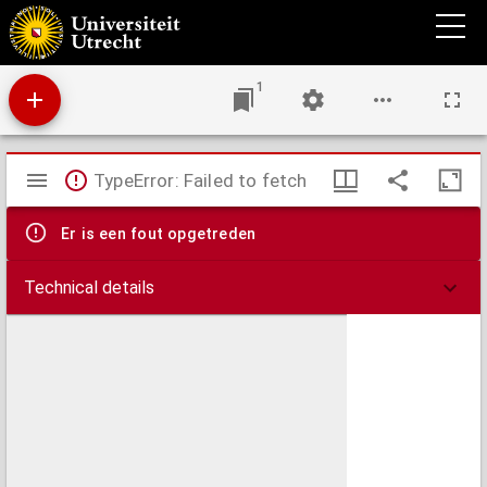
Tooneel van den oorlog in het Oosten
1
Mirador
TypeError: Failed to fetch
viewer
Er is een fout opgetreden
Technical details