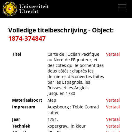
Carte de l'Océan Pacifique au Nord de l'Equateur, et des côtes qui le bornent des deux
côtés : d'après les dernieres découvertes faites par les Espagnols, les Russes et les
Anglois, jusqu'en 1780
Volledige titelbeschrijving - Object:
1874-374847
Titel
Carte de l'Océan Pacifique
Vertaal
au Nord de l'Equateur, et
des côtes qui le bornent des
deux côtés : d'après les
dernieres découvertes faites
par les Espagnols, les
Russes et les Anglois,
jusqu'en 1780
Materiaalsoort
Map
Vertaal
Impressum
Augsbourg : Tobie Conrad
Vertaal
Lotter
Jaar
1781.
Vertaal
Techniek
kopergrav., in kleur
Vertaal