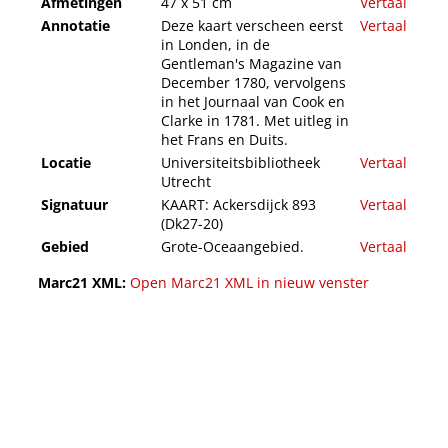
Afmetingen
47 x 51 cm
Vertaal
Annotatie
Deze kaart verscheen eerst
Vertaal
in Londen, in de
Gentleman's Magazine van
December 1780, vervolgens
in het Journaal van Cook en
Clarke in 1781. Met uitleg in
het Frans en Duits.
Locatie
Universiteitsbibliotheek
Vertaal
Utrecht
Signatuur
KAART: Ackersdijck 893
Vertaal
(Dk27-20)
Gebied
Grote-Oceaangebied.
Vertaal
Marc21 XML:
Open Marc21 XML in nieuw venster