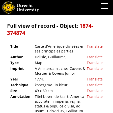
Carte d'Amerique divisées en ses principales parties
Full view of record - Object:
1874-
374874
Title
Carte d'Amerique divisées en
Translate
ses principales parties
Author
Delisle, Guillaume,
Translate
Type
Map
Translate
Imprint
A Amsterdam : chez Covens &
Translate
Mortier & Covens Junior
Year
1774.
Translate
Technique
kopergrav., in kleur
Translate
Size
49 x 60 cm
Translate
Annotation
Titel boven de kaart: America
Translate
accurate in imperia, regna,
status & populos divisa, ad
usum Ludovici XV, Galliarum