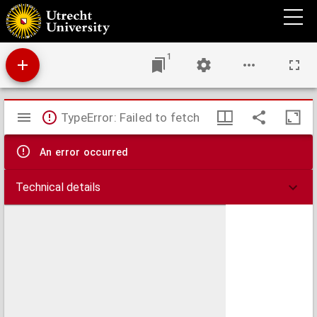
Platte grond van de stad Utrecht, ter aanwijzing van de wijknummers.
1
Mirador
TypeError: Failed to fetch
viewer
An error occurred
Technical details