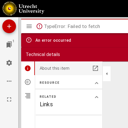
[Kaart van het noordelijk deel van Overflakkee, met daarin Middelharnis en Sommelsdijk
Mirador
TypeError: Failed to fetch
viewer
An error occurred
1
Technical details
About this item
RESOURCE
RELATED
Links