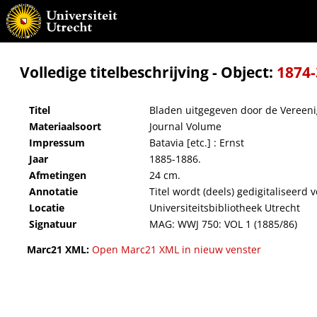
Bladen uitgegeven door de Vereeniging tot Bevordering van Veeartsenijkunde in Nederla
Volledige titelbeschrijving - Object:
1874
Titel
Bladen uitgegeven door de Vereenig
Materiaalsoort
Journal Volume
Impressum
Batavia [etc.] : Ernst
Jaar
1885-1886.
Afmetingen
24 cm.
Annotatie
Titel wordt (deels) gedigitaliseer
Locatie
Universiteitsbibliotheek Utrecht
Signatuur
MAG: WWJ 750: VOL 1 (1885/86)
Marc21 XML:
Open Marc21 XML in nieuw venster