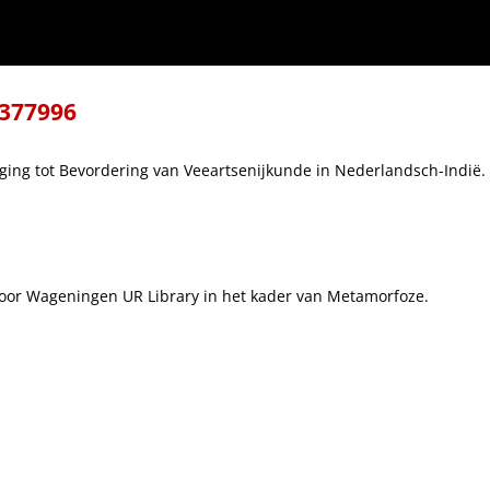
ndsch-Indië.
-377996
ing tot Bevordering van Veeartsenijkunde in Nederlandsch-Indië.
d voor Wageningen UR Library in het kader van Metamorfoze.