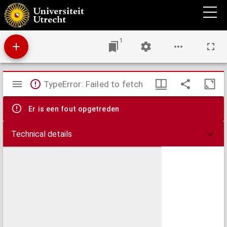
Bladen uitgegeven door de Vereeniging tot Bevordering van Veeartsenijkunde in
Nederlandsch-Indië.
1
Mirador
TypeError: Failed to fetch
viewer
Er is een fout opgetreden
Technical details