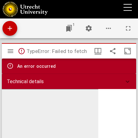
Tekening van een affuit tot yser canon a 18 lb. bals in het zesde deel van de volkoomen
grootte.
1
Mirador
TypeError: Failed to fetch
viewer
An error occurred
Technical details