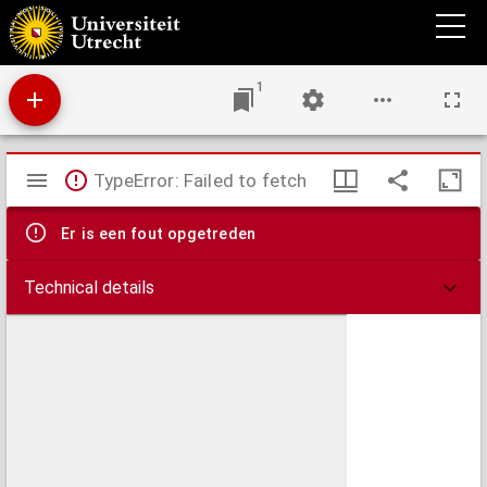
IJzer affuit tot ijzer kanon à 6 lb. : het 1/6. deel van zijn effective groote
1
Mirador
TypeError: Failed to fetch
viewer
Er is een fout opgetreden
Technical details