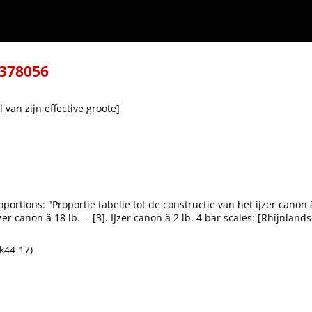
-378056
el van zijn effective groote]
portions: "Proportie tabelle tot de constructie van het ijzer canon â 
zer canon â 18 lb. -- [3]. IJzer canon â 2 lb. 4 bar scales: [Rhijnlan
k44-17)