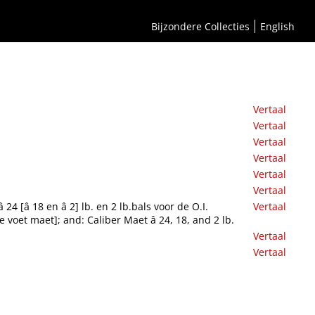
Bijzondere Collecties
English
Vertaal
Vertaal
Vertaal
Vertaal
Vertaal
Vertaal
24 [â 18 en â 2] lb. en 2 lb.bals voor de O.I.
Vertaal
dse voet maet]; and: Caliber Maet â 24, 18, and 2 lb.
Vertaal
Vertaal