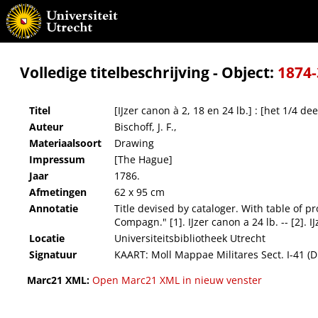
[IJzer canon à 2, 18 en 24 lb.] : [het 1/4 deel van zijn effective groote]
Volledige titelbeschrijving - Object:
1874
Titel
[IJzer canon à 2, 18 en 24 lb.] : [het 1/4 de
Auteur
Bischoff, J. F.,
Materiaalsoort
Drawing
Impressum
[The Hague]
Jaar
1786.
Afmetingen
62 x 95 cm
Annotatie
Title devised by cataloger. With table of pro
Compagn." [1]. IJzer canon a 24 lb. -- [2]. IJ
Locatie
Universiteitsbibliotheek Utrecht
Signatuur
KAART: Moll Mappae Militares Sect. I-41 (D
Marc21 XML:
Open Marc21 XML in nieuw venster