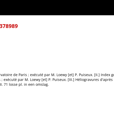
-378989
rvatoire de Paris ; exécuté par M. Loewy [et] P. Puiseux. [II.] Index 
 ; exécuté par M. Loewy [et] P. Puiseux. [III.] Héliogravures d'aprè
II. 71 losse pl. in een omslag.