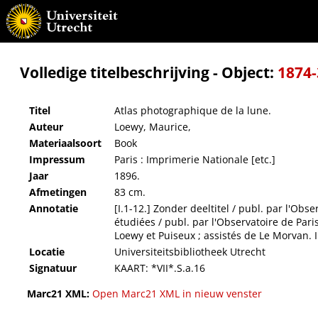
Atlas photographique de la lune.
Volledige titelbeschrijving - Object:
1874
Titel
Atlas photographique de la lune.
Auteur
Loewy, Maurice,
Materiaalsoort
Book
Impressum
Paris : Imprimerie Nationale [etc.]
Jaar
1896.
Afmetingen
83 cm.
Annotatie
[I.1-12.] Zonder deeltitel / publ. par l'Obse
étudiées / publ. par l'Observatoire de Paris
Loewy et Puiseux ; assistés de Le Morvan. I
Locatie
Universiteitsbibliotheek Utrecht
Signatuur
KAART: *VII*.S.a.16
Marc21 XML:
Open Marc21 XML in nieuw venster