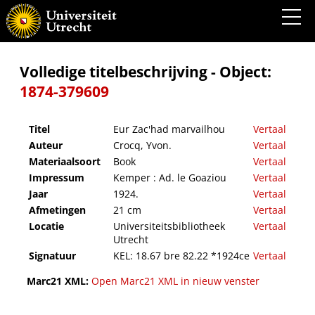
Eur Zac'had marvailhou
Volledige titelbeschrijving - Object:
1874-379609
Titel
Eur Zac'had marvailhou
Vertaal
Auteur
Crocq, Yvon.
Vertaal
Materiaalsoort
Book
Vertaal
Impressum
Kemper : Ad. le Goaziou
Vertaal
Jaar
1924.
Vertaal
Afmetingen
21 cm
Vertaal
Locatie
Universiteitsbibliotheek
Vertaal
Utrecht
Signatuur
KEL: 18.67 bre 82.22 *1924ce
Vertaal
Marc21 XML:
Open Marc21 XML in nieuw venster