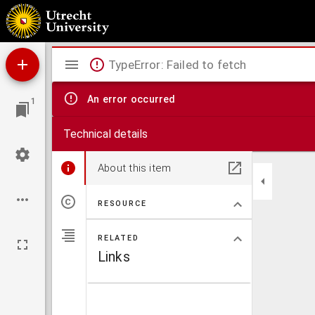
Charte für die allgemeine Geschichte von Carl dem Grossen bis auf Papst Gregor VII. : d.
Mirador
TypeError: Failed to fetch
viewer
An error occurred
1
Technical details
About this item
RESOURCE
RELATED
Links