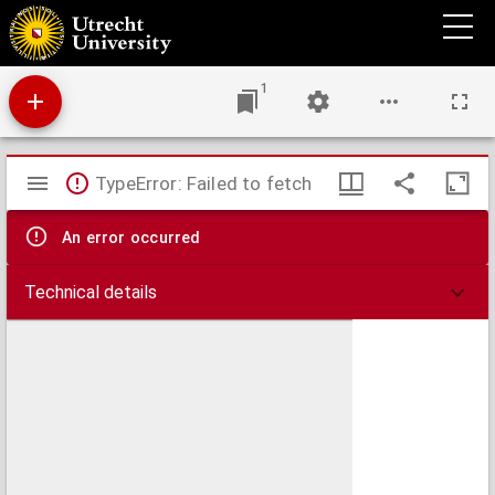
Charte für die allgemeine Geschichte von Papst Gregor VII. bis auf Rudolph von
Habsburg : d.i. von 1073 bis 1273 nach Christus
1
Mirador
TypeError: Failed to fetch
viewer
An error occurred
Technical details